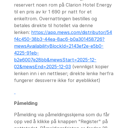
reservert noen rom på Clarion Hotel Energy
til en pris av kr 1 690 pr natt for et
enkeltrom. Overnattingen bestilles og
betales direkte til hotellet via denne
lenken:
https://app.mews.com/distributor/54
f4c450-38b3-44ea-8ac6-b0a301458726?
mewsAvailabilityBlockId=2143ef2e-e5b0-
4225-91eb-
b2e6007e28bb&mewsStart=2025-12-
02&mewsEnd=2025-12-03
(vennligst kopier
lenken inn i en nettleser; direkte lenke herfra
fungerer dessverre ikke for øyeblikket)
Påmelding
Påmelding via påmeldingsskjema som du får
opp ved å klikke på knappen "Register" på