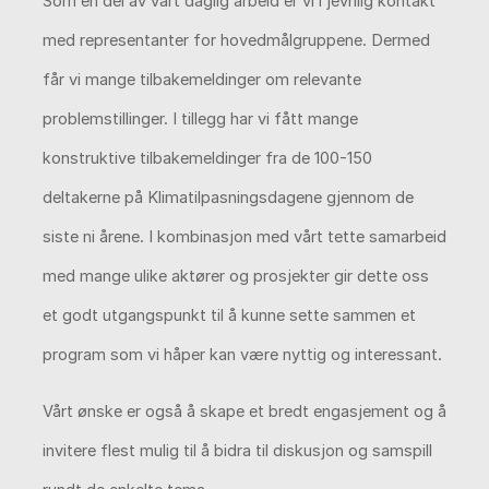
Som en del av vårt daglig arbeid er vi i jevnlig kontakt
med representanter for hovedmålgruppene. Dermed
får vi mange tilbakemeldinger om relevante
problemstillinger. I tillegg har vi fått mange
konstruktive tilbakemeldinger fra de 100-150
deltakerne på Klimatilpasningsdagene gjennom de
siste ni årene. I kombinasjon med vårt tette samarbeid
med mange ulike aktører og prosjekter gir dette oss
et godt utgangspunkt til å kunne sette sammen et
program som vi håper kan være nyttig og interessant.
Vårt ønske er også å skape et bredt engasjement og å
invitere flest mulig til å bidra til diskusjon og samspill